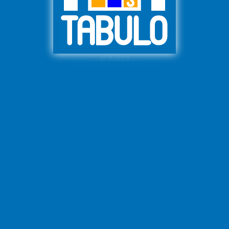
... in Kürze ...
... soon ...